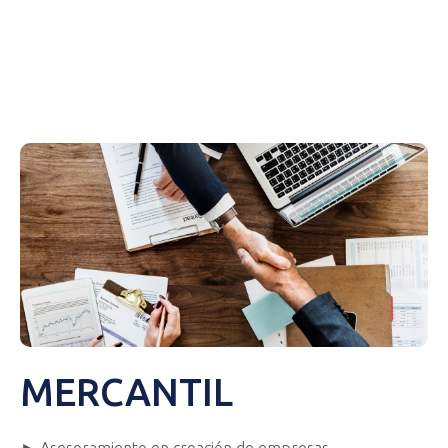
Económica/Financiera
Jurídica
Prestaciones de S.S., contributivas y/o asistenciales
Vehículos
Otros
MERCANTIL